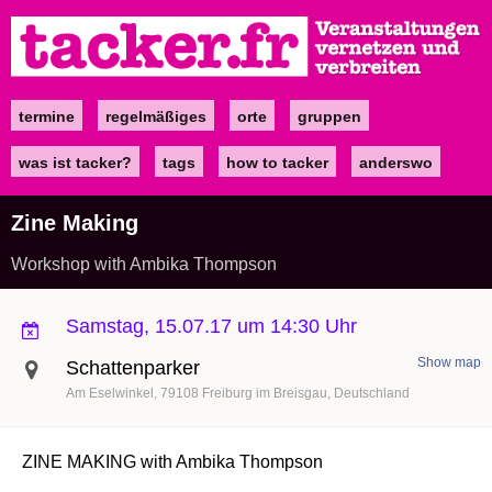
Direkt
zum
Inhalt
termine
regelmäßiges
orte
gruppen
Main
navigation
was ist tacker?
tags
how to tacker
anderswo
Zine Making
Workshop with Ambika Thompson
Samstag, 15.07.17 um 14:30 Uhr
Show map
Schattenparker
Am Eselwinkel
79108
Freiburg im Breisgau
Deutschland
ZINE MAKING with Ambika Thompson