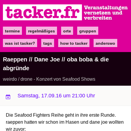
Direkt
zum
Inhalt
termine
regelmäßiges
orte
gruppen
Main
navigation
was ist tacker?
tags
how to tacker
anderswo
Raeppen // Dane Joe // oba boba & die
abgründe
weirdo / drone - Konzert von Seafood Shows
Samstag, 17.09.16 um 21:00 Uhr
Die Seafood Fighters Reihe geht in ihre erste Runde.
raeppen hatten wir schon im Hasen und dane joe wollten
wir zuvor: