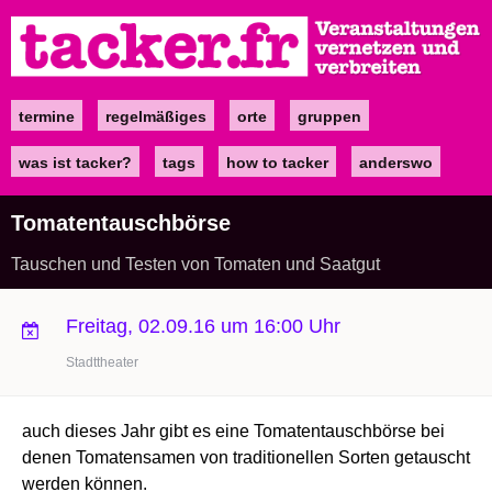
Direkt
zum
Inhalt
termine
regelmäßiges
orte
gruppen
Main
navigation
was ist tacker?
tags
how to tacker
anderswo
Tomatentauschbörse
Tauschen und Testen von Tomaten und Saatgut
Freitag, 02.09.16 um 16:00 Uhr
Stadttheater
auch dieses Jahr gibt es eine Tomatentauschbörse bei
denen Tomatensamen von traditionellen Sorten getauscht
werden können.