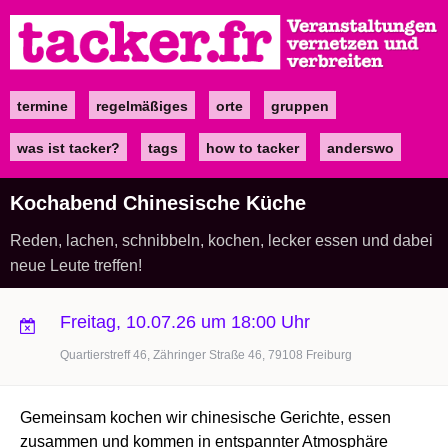
Direkt
zum
Inhalt
termine
regelmäßiges
orte
gruppen
Main
navigation
was ist tacker?
tags
how to tacker
anderswo
Kochabend Chinesische Küche
Reden, lachen, schnibbeln, kochen, lecker essen und dabei
neue Leute treffen!
Freitag, 10.07.26 um 18:00 Uhr
Quartierstreff 46, Zähringer Straße 46, 79108 Freiburg
Gemeinsam kochen wir chinesische Gerichte, essen
zusammen und kommen in entspannter Atmosphäre