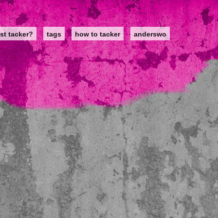
st tacker?
tags
how to tacker
anderswo