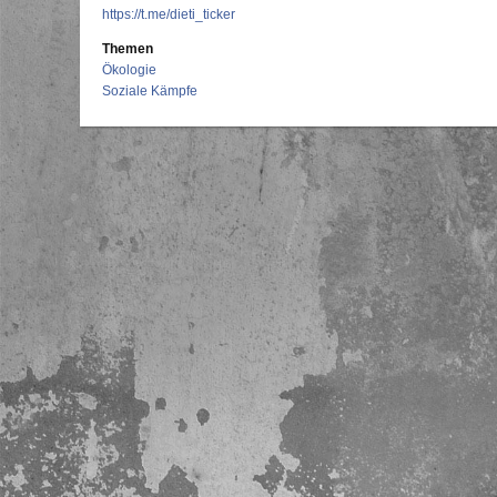
https://t.me/dieti_ticker
Themen
Ökologie
Soziale Kämpfe