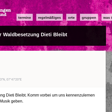
Main
termine
regelmäßiges
orte
gruppen
was i
navigation
 Waldbesetzung Dieti Bleibt
83″N, 07°47′20″E
ung Dieti Bleibt. Komm vorbei um uns kennenzulernen
 Musik geben.