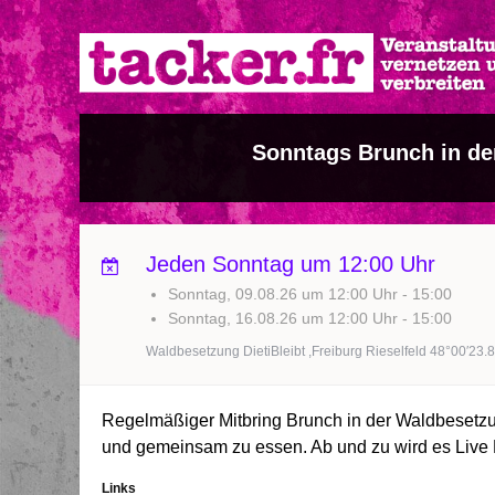
Direkt
zum
Inhalt
Sonntags Brunch in der
Jeden Sonntag um 12:00 Uhr
Sonntag, 09.08.26 um 12:00 Uhr
-
15:00
Sonntag, 16.08.26 um 12:00 Uhr
-
15:00
Waldbesetzung DietiBleibt ,Freiburg Rieselfeld 48°00′23.
Regelmäßiger Mitbring Brunch in der Waldbesetz
und gemeinsam zu essen. Ab und zu wird es Live
Links