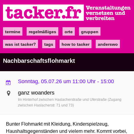
Direkt
zum
Inhalt
termine
regelmäßiges
orte
gruppen
Main
navigation
was ist tacker?
tags
how to tacker
anderswo
Nachbarschaftsflohmarkt
Sonntag, 05.07.26 um 11:00 Uhr
-
15:00
ganz woanders
Im Hinterhof zwischen Haslacherstraße und Uferstraße (Zugang
zwischen Haslacherstr. 71 und 73)
Bunter Flohmarkt mit Kleidung, Kinderspielzeug,
Haushaltsgegenständen und vielem mehr. Kommt vorbei,