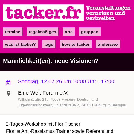
Direkt
zum
Inhalt
termine
regelmäßiges
orte
gruppen
Main
navigation
was ist tacker?
tags
how to tacker
anderswo
Männlichkeit(en): neue Visionen?
Sonntag, 12.07.26 um 10:00 Uhr
-
17:00
Eine Welt Forum e.V.
Wilhelmstraße 24a
79098
Freiburg
Deutschland
Jugendbildungswerk, Uhlandstraße 2, 79102 Freiburg im Breisgau
2-Tages-Workshop mit Flor Fischer
Flor ist Anti-Rassismus Trainer sowie Referent und