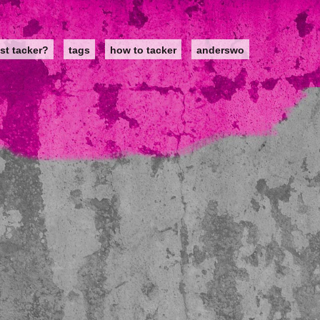
st tacker?
tags
how to tacker
anderswo