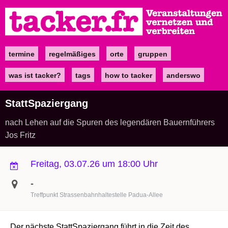
Direkt
zum
Inhalt
termine
regelmäßiges
orte
gruppen
Main
navigation
was ist tacker?
tags
how to tacker
anderswo
StattSpaziergang
nach Lehen auf die Spuren des legendären Bauernführers
Jos Fritz
Freitag, 03.07.26 um 18:00 Uhr
-
Treffpunkt Strassenbahnhaltestelle Padua-Allee
Der nächste StattSpaziergang führt in die Zeit des