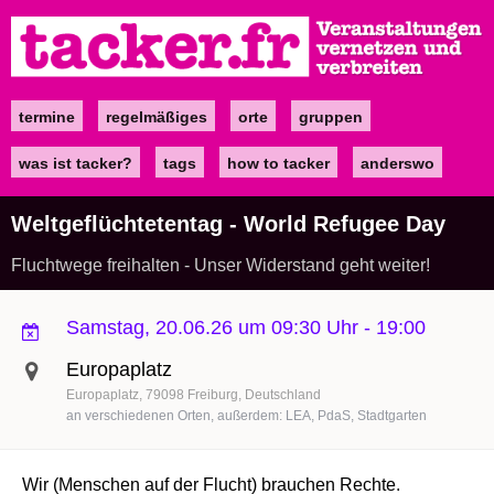
Direkt
zum
Inhalt
termine
regelmäßiges
orte
gruppen
Main
navigation
was ist tacker?
tags
how to tacker
anderswo
Weltgeflüchtetentag - World Refugee Day
Fluchtwege freihalten - Unser Widerstand geht weiter!
Samstag, 20.06.26 um 09:30 Uhr
-
19:00
Europaplatz
Europaplatz
79098
Freiburg
Deutschland
an verschiedenen Orten, außerdem: LEA, PdaS, Stadtgarten
Wir (Menschen auf der Flucht) brauchen Rechte.