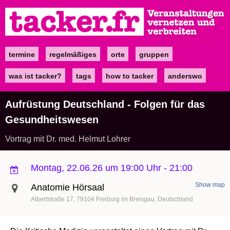
Direkt
zum
Inhalt
termine
regelmäßiges
orte
gruppen
Main
navigation
was ist tacker?
tags
how to tacker
anderswo
Aufrüstung Deutschland - Folgen für das
Gesundheitswesen
Vortrag mit Dr. med. Helmut Lohrer
Montag, 22.06.26 um 19:00 Uhr
-
21:00
Show map
Anatomie Hörsaal
Albertstraße 17
79104
Freiburg im Breisgau
Deutschland