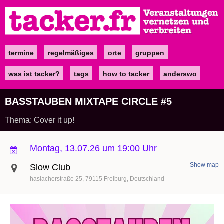
Direkt
zum
Inhalt
termine
regelmäßiges
orte
gruppen
Main
navigation
was ist tacker?
tags
how to tacker
anderswo
BASSTAUBEN MIXTAPE CIRCLE #5
Thema: Cover it up!
Montag, 13.07.26 um 19:00 Uhr
Show map
Slow Club
haslacherstraße 25
79115
Freiburg
Deutschland