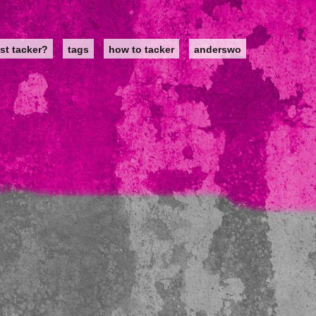
st tacker?
tags
how to tacker
anderswo