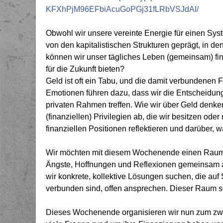
KFXhPjM96EFbiAcuGoPGj31fLRbVSJdAI/
Obwohl wir unsere vereinte Energie für einen Sy
von den kapitalistischen Strukturen geprägt, in de
können wir unser tägliches Leben (gemeinsam) fin
für die Zukunft bieten?
Geld ist oft ein Tabu, und die damit verbundenen 
Emotionen führen dazu, dass wir die Entscheidunge
privaten Rahmen treffen. Wie wir über Geld denk
(finanziellen) Privilegien ab, die wir besitzen oder
finanziellen Positionen reflektieren und darüber, w
Wir möchten mit diesem Wochenende einen Raum s
Ängste, Hoffnungen und Reflexionen gemeinsam 
wir konkrete, kollektive Lösungen suchen, die auf 
verbunden sind, offen ansprechen. Dieser Raum sol
Dieses Wochenende organisieren wir nun zum zweit