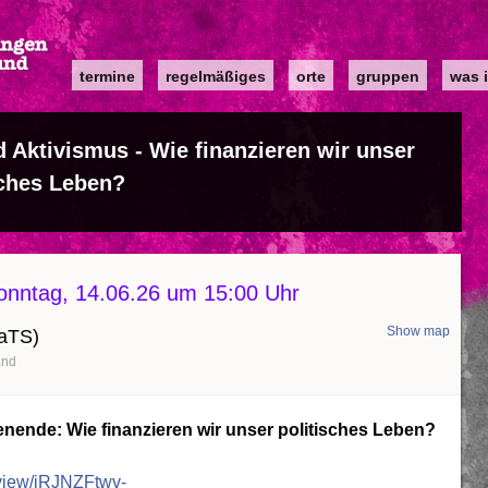
Main
termine
regelmäßiges
orte
gruppen
was i
navigation
ktivismus - Wie finanzieren wir unser
sches Leben?
onntag, 14.06.26 um 15:00 Uhr
Show map
KaTS)
and
nde: Wie finanzieren wir unser politisches Leben?
m/view/iRJNZFtwv-