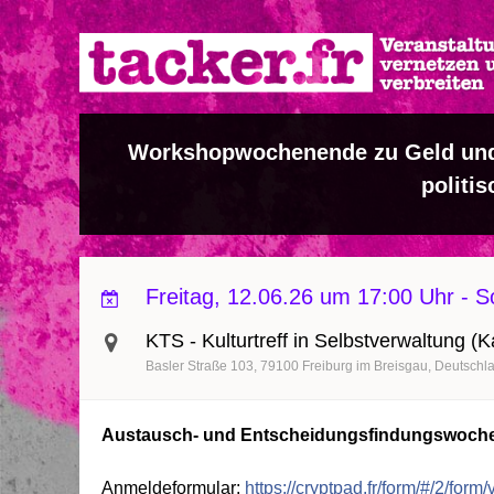
Direkt
zum
Inhalt
Workshopwochenende zu Geld und A
politi
Freitag, 12.06.26 um 17:00 Uhr
-
S
KTS - Kulturtreff in Selbstverwaltung (
Basler Straße 103
79100
Freiburg im Breisgau
Deutschl
Austausch- und Entscheidungsfindungswochene
Anmeldeformular:
https://cryptpad.fr/form/#/2/for