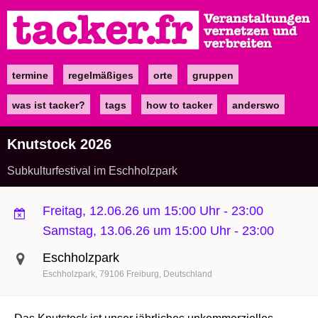
Direkt
zum
Inhalt
termine
regelmäßiges
orte
gruppen
Main
navigation
was ist tacker?
tags
how to tacker
anderswo
Knutstock 2026
Subkulturfestival im Eschholzpark
Freitag, 12.06.26 um 15:00 Uhr
-
23:00
Samstag, 13.06.26 um 15:00 Uhr
-
23:00
Eschholzpark
Eschholzpark
79106
Freiburg
Deutschland