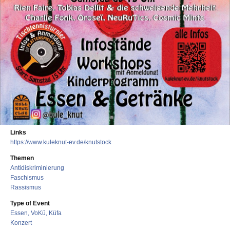
Links
https://www.kuleknut-ev.de/knutstock
Themen
Antidiskriminierung
Faschismus
Rassismus
Type of Event
Essen, VoKü, Küfa
Konzert