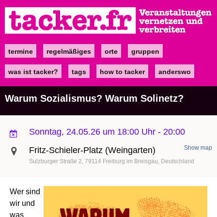
Direkt
zum
Inhalt
termine
regelmäßiges
orte
gruppen
Main
navigation
was ist tacker?
tags
how to tacker
anderswo
Warum Sozialismus? Warum Solinetz?
Sonntag, 24.05.26 um 18:00 Uhr
-
20:00
Show map
Fritz-Schieler-Platz (Weingarten)
Sulzburger Straße 2
79114
Freiburg im Breisgau
Deutschland
Wer sind
wir und
was