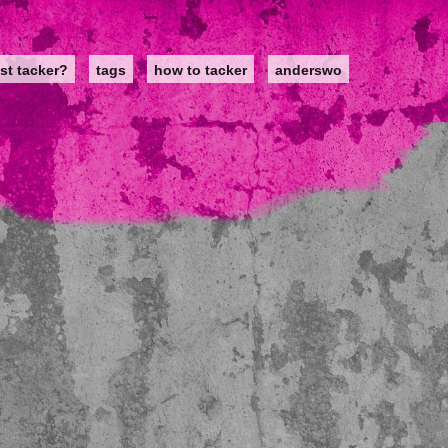
st tacker?
tags
how to tacker
anderswo