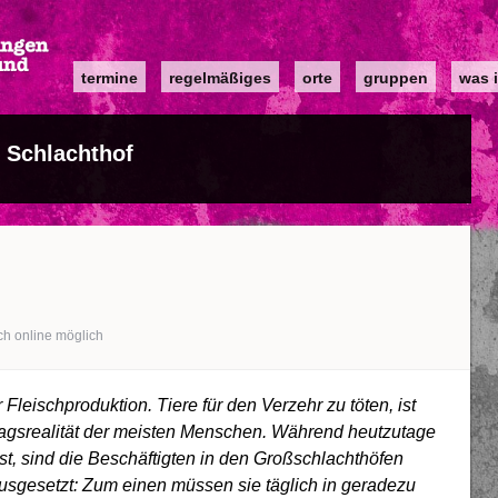
Main
termine
regelmäßiges
orte
gruppen
was i
navigation
 Schlachthof
ch online möglich
Fleischproduktion. Tiere für den Verzehr zu töten, ist
ltagsrealität der meisten Menschen. Während heutzutage
 ist, sind die Beschäftigten in den Großschlachthöfen
sgesetzt: Zum einen müssen sie täglich in geradezu