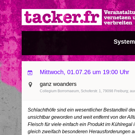
Direkt
zum
Inhalt
System
Mittwoch, 01.07.26 um 19:00 Uhr
ganz woanders
Collegium Borromaeum, Schoferstr. 1, 79098 Freiburg; au
Schlachthöfe sind ein wesentlicher Bestandteil der 
unsichtbar geworden und weit entfernt von der Al
Fleisch für viele einfach ein Produkt im Kühlregal
gleich zweifach besonderen Herausforderungen au