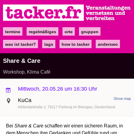
Direkt
zum
Inhalt
termine
regelmäßiges
orte
gruppen
Main
navigation
was ist tacker?
tags
how to tacker
anderswo
Share & Care
Workshop, Klima Café
Mittwoch, 20.05.26 um 16:30 Uhr
Show map
KuCa
Höllentalstraße 2
79117
Freiburg im Breisgau
Deutschland
Bei
Share & Care
schaffen wir einen sicheren Raum, in
dem Menschen ihre Gedanken und Gefühle rund um