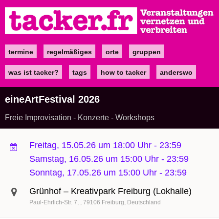
Direkt
zum
Inhalt
termine
regelmäßiges
orte
gruppen
Main
navigation
was ist tacker?
tags
how to tacker
anderswo
eineArtFestival 2026
Freie Improvisation - Konzerte - Workshops
Freitag, 15.05.26 um 18:00 Uhr
-
23:59
Samstag, 16.05.26 um 15:00 Uhr
-
23:59
Sonntag, 17.05.26 um 15:00 Uhr
-
23:59
Grünhof – Kreativpark Freiburg (Lokhalle)
Paul-Ehrlich-Str. 7,
79106
Freiburg
Deutschland