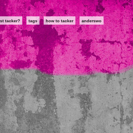
st tacker?
tags
how to tacker
anderswo