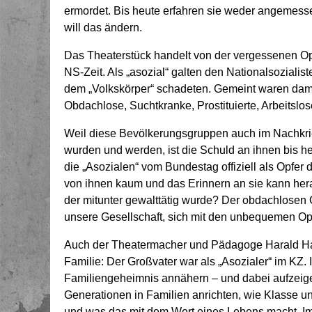
ermordet. Bis heute erfahren sie weder angemess
will das ändern.
Das Theaterstück handelt von der vergessenen O
NS-Zeit. Als „asozial“ galten den Nationalsozialis
dem „Volkskörper“ schadeten. Gemeint waren dami
Obdachlose, Suchtkranke, Prostituierte, Arbeitslos
Weil diese Bevölkerungsgruppen auch im Nachkri
wurden und werden, ist die Schuld an ihnen bis he
die „Asozialen“ vom Bundestag offiziell als Opfer
von ihnen kaum und das Erinnern an sie kann he
der mitunter gewalttätig wurde? Der obdachlosen Gr
unsere Gesellschaft, sich mit den unbequemen Op
Auch der Theatermacher und Pädagoge Harald Hah
Familie: Der Großvater war als „Asozialer“ im KZ. 
Familiengeheimnis annähern – und dabei aufzei
Generationen in Familien anrichten, wie Klasse un
und was das mit dem Wert eines Lebens macht. Im