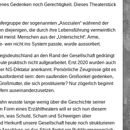
enes Gedenken noch Gerechtigkeit. Dieses Theaterstück
pfergruppe der sogenannten „Asozialen“ während der
ten diejenigen, die durch ihre Lebensführung vermeintlich
t meist: Menschen aus der „Unterschicht“. Arme,
e- wer nicht ins System passte, wurde aussortiert.
egsdeutschland an den Rand der Gesellschaft gedrängt
ute praktisch nicht aufgearbeitet. Erst 2020 wurden auch
 der NS-Diktatur anerkannt. Persönliche Zeugnisse gibt es
rausfordernd sein: dem saufenden Großonkel gedenken,
oßmutter, die sich prostituierte? Nur zögerlich beginnt
fern auseinanderzusetzen.
n wusste lange wenig über die Geschichte seiner
In Form eines Erzähltheaters will er sich nun diesem
gen, was Schuld, Scham und Schweigen über
d Herkunft unsere Gesellschaft heute noch strukturieren
 Anschluss an das Stück findet ein Publikumsgespräch