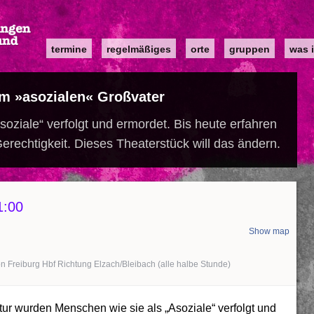
Main
termine
regelmäßiges
orte
gruppen
was i
navigation
m »asozialen« Großvater
oziale“ verfolgt und ermordet. Bis heute erfahren
chtigkeit. Dieses Theaterstück will das ändern.
1:00
Show map
on Freiburg Hbf Richtung Elzach/Bleibach (alle halbe Stunde)
ur wurden Menschen wie sie als „Asoziale“ verfolgt und