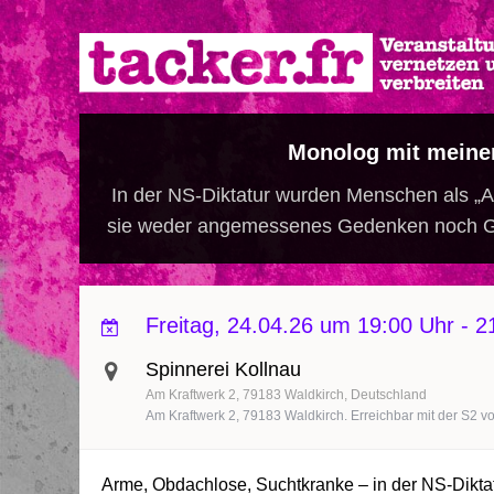
Direkt
zum
Inhalt
Monolog mit meine
In der NS-Diktatur wurden Menschen als „As
sie weder angemessenes Gedenken noch Gere
Freitag, 24.04.26 um 19:00 Uhr
-
2
Spinnerei Kollnau
Am Kraftwerk 2
79183
Waldkirch
Deutschland
Am Kraftwerk 2, 79183 Waldkirch. Erreichbar mit der S2 v
Arme, Obdachlose, Suchtkranke – in der NS-Diktat