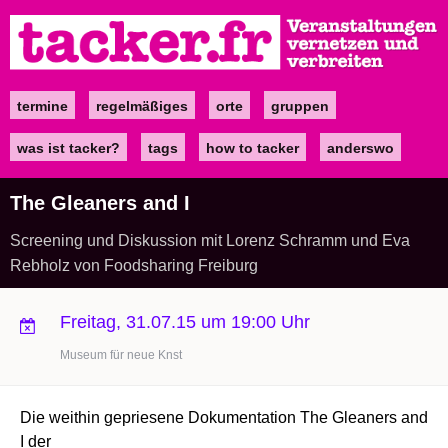
Direkt
zum
Inhalt
termine
regelmäßiges
orte
gruppen
Main
navigation
was ist tacker?
tags
how to tacker
anderswo
The Gleaners and I
Screening und Diskussion mit Lorenz Schramm und Eva
Rebholz von Foodsharing Freiburg
Freitag, 31.07.15 um 19:00 Uhr
Museum für neue Knst
Die weithin gepriesene Dokumentation The Gleaners and
I der