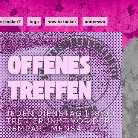
st tacker?
tags
how to tacker
anderswo