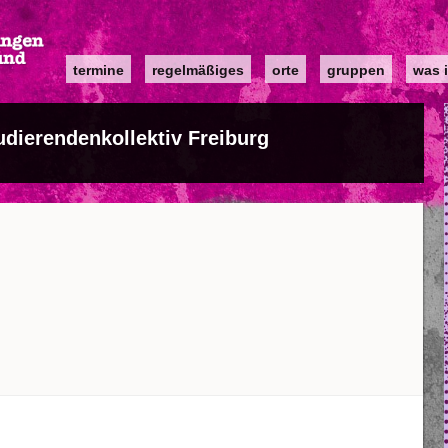
Main
termine
regelmäßiges
orte
gruppen
was i
navigation
udierendenkollektiv Freiburg