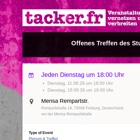
Direkt
zum
Inhalt
Offenes Treffen des St
Jeden Dienstag um 18:00 Uhr
Dienstag, 11.08.26 um 18:00 Uhr
Dienstag, 18.08.26 um 18:00 Uhr
Mensa Rempartstr.
Rempartstraße 18
79098
Freiburg
Deutschland
vor der Mensa Rempartstraße
Type of Event
Plenum & Treffen