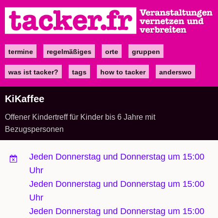
Direkt
zum
Inhalt
termine
regelmäßiges
orte
gruppen
Main
navigation
was ist tacker?
tags
how to tacker
anderswo
KiKaffee
Offener Kindertreff für Kinder bis 6 Jahre mit
Bezugspersonen
Jeden Donnerstag und Donnerstag um 15:00
Uhr
Jeden Donnerstag und Donnerstag um 15:00
Uhr
Jeden Donnerstag und Donnerstag um 15:00