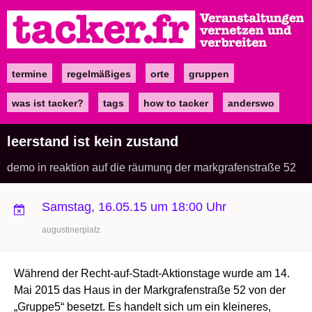
Direkt
zum
Inhalt
termine
regelmäßiges
orte
gruppen
Main
navigation
was ist tacker?
tags
how to tacker
anderswo
leerstand ist kein zustand
demo in reaktion auf die räumung der markgrafenstraße 52
Samstag, 16.05.15 um 18:00 Uhr
augustinerplatz
Während der Recht-auf-Stadt-Aktionstage wurde am 14.
Mai 2015 das Haus in der Markgrafenstraße 52 von der
„Gruppe5“ besetzt. Es handelt sich um ein kleineres,