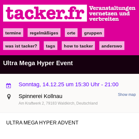
Direkt
zum
Inhalt
termine
regelmäßiges
orte
gruppen
Main
navigation
was ist tacker?
tags
how to tacker
anderswo
Ultra Mega Hyper Event
Sonntag, 14.12.25 um 15:30 Uhr
-
21:00
Show map
Spinnerei Kollnau
Am Kraftwerk 2
79183
Waldkirch
Deutschland
ULTRA MEGA HYPER ADVENT