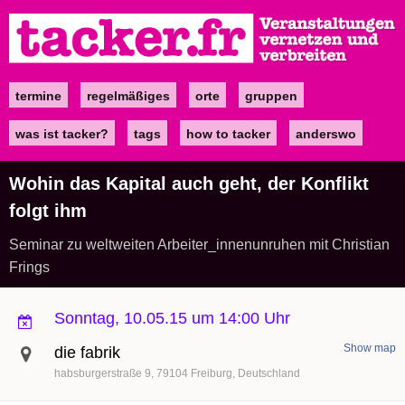
Direkt
zum
Inhalt
termine
regelmäßiges
orte
gruppen
Main
navigation
was ist tacker?
tags
how to tacker
anderswo
Wohin das Kapital auch geht, der Konflikt
folgt ihm
Seminar zu weltweiten Arbeiter_innenunruhen mit Christian
Frings
Sonntag, 10.05.15 um 14:00 Uhr
Show map
die fabrik
habsburgerstraße 9
79104
Freiburg
Deutschland