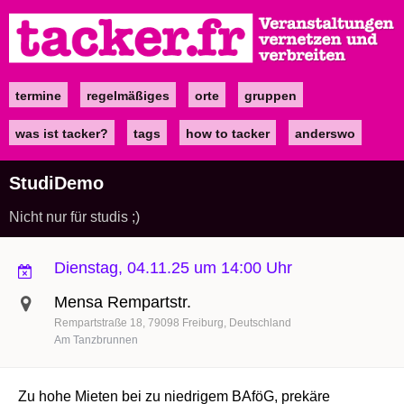
Direkt
zum
Inhalt
termine
regelmäßiges
orte
gruppen
Main
navigation
was ist tacker?
tags
how to tacker
anderswo
StudiDemo
Nicht nur für studis ;)
Dienstag, 04.11.25 um 14:00 Uhr
Mensa Rempartstr.
Rempartstraße 18
79098
Freiburg
Deutschland
Am Tanzbrunnen
Zu hohe Mieten bei zu niedrigem BAföG, prekäre