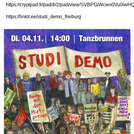
https://cryptpad.fr/pad/#/2/pad/view/SVBPGjWcwn0Vu0
https://linktr.ee/studi_demo_freiburg