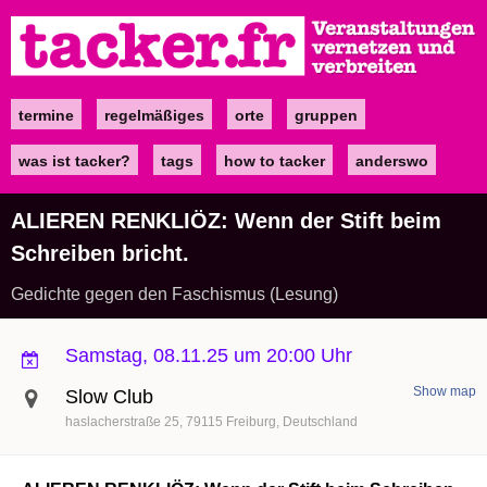
Direkt
zum
Inhalt
termine
regelmäßiges
orte
gruppen
Main
navigation
was ist tacker?
tags
how to tacker
anderswo
ALIEREN RENKLIÖZ: Wenn der Stift beim
Schreiben bricht.
Gedichte gegen den Faschismus (Lesung)
Samstag, 08.11.25 um 20:00 Uhr
Show map
Slow Club
haslacherstraße 25
79115
Freiburg
Deutschland