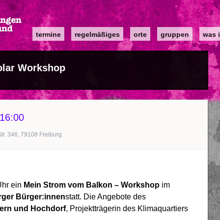
Main
termine
regelmäßiges
orte
gruppen
was i
navigation
olar Workshop
16:00
Str. 346, 79108 Freiburg
Uhr ein
Mein Strom vom Balkon – Workshop
im
urger Bürger:innen
statt. Die Angebote des
ern und Hochdorf
, Projektträgerin des Klimaquartiers