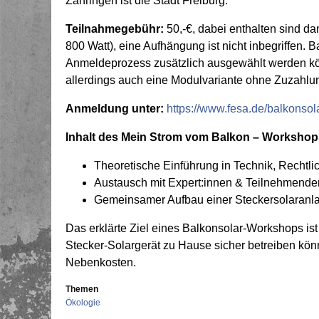
Zähringen ist die Stadt Freiburg.
Teilnahmegebühr:
50,-€, dabei enthalten sind d
800 Watt), eine Aufhängung ist nicht inbegriffen. B
Anmeldeprozess zusätzlich ausgewählt werden kön
allerdings auch eine Modulvariante ohne Zuzahlu
Anmeldung unter:
https://www.fesa.de/balkonsola
Inhalt des
Mein Strom vom Balkon – Workshop
Theoretische Einführung in Technik, Rechtl
Austausch mit Expert:innen & Teilnehmende
Gemeinsamer Aufbau einer Steckersolaranla
Das erklärte Ziel eines Balkonsolar-Workshops is
Stecker-Solargerät zu Hause sicher betreiben kö
Nebenkosten.
Themen
Ökologie