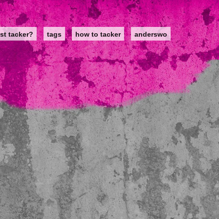
st tacker?
tags
how to tacker
anderswo