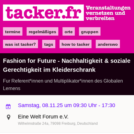
Direkt
zum
Inhalt
termine
regelmäßiges
orte
gruppen
Main
navigation
was ist tacker?
tags
how to tacker
anderswo
Fashion for Future - Nachhaltigkeit & soziale
Gerechtigkeit im Kleiderschrank
Fur Referent*innen und Multiplikator*innen des Globalen
Lernens
Samstag, 08.11.25 um 09:30 Uhr
-
17:30
Eine Welt Forum e.V.
Wilhelmstraße 24a
79098
Freiburg
Deutschland