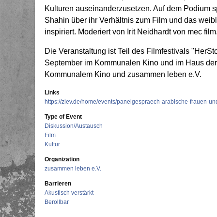
Kulturen auseinanderzusetzen. Auf dem Podium s
Shahin über ihr Verhältnis zum Film und das weibli
inspiriert. Moderiert von Irit Neidhardt von mec film
Die Veranstaltung ist Teil des Filmfestivals "HerS
September im Kommunalen Kino und im Haus der 
Kommunalem Kino und zusammen leben e.V.
Links
https://zlev.de/home/events/panelgespraech-arabische-frauen-und
Type of Event
Diskussion/Austausch
Film
Kultur
Organization
zusammen leben e.V.
Barrieren
Akustisch verstärkt
Berollbar