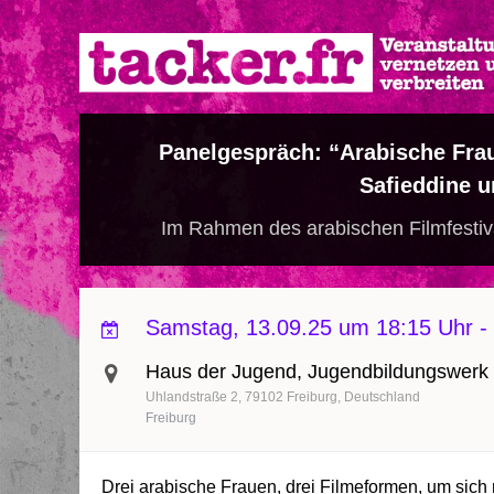
Direkt
zum
Inhalt
Panelgespräch: “Arabische Frau
Safieddine 
Im Rahmen des arabischen Filmfestiva
Samstag, 13.09.25 um 18:15 Uhr
-
Haus der Jugend, Jugendbildungswerk
Uhlandstraße 2
79102
Freiburg
Deutschland
Freiburg
Drei arabische Frauen, drei Filmeformen, um sich