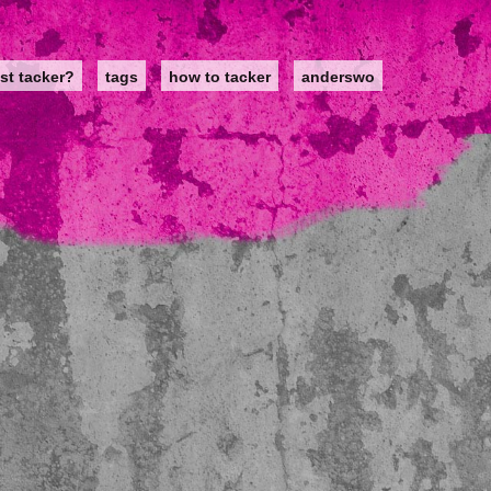
st tacker?
tags
how to tacker
anderswo