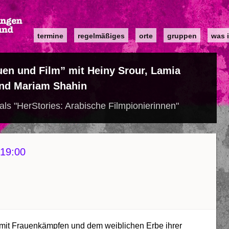
Main
termine
regelmäßiges
orte
gruppen
was i
navigation
en und Film” mit Heiny Srour, Lamia
und Mariam Shahin
ls "HerStories: Arabische Filmpionierinnen"
19:00
 mit Frauenkämpfen und dem weiblichen Erbe ihrer