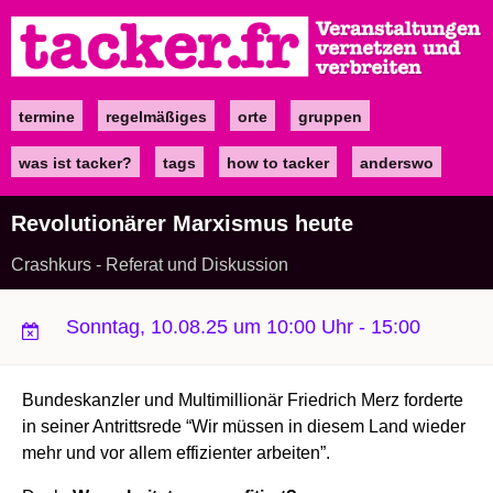
Direkt
zum
Inhalt
termine
regelmäßiges
orte
gruppen
Main
navigation
was ist tacker?
tags
how to tacker
anderswo
Revolutionärer Marxismus heute
Crashkurs - Referat und Diskussion
Sonntag, 10.08.25 um 10:00 Uhr
-
15:00
Bundeskanzler und Multimillionär Friedrich Merz forderte
in seiner Antrittsrede “Wir müssen in diesem Land wieder
mehr und vor allem effizienter arbeiten”.