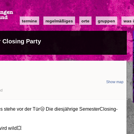
Main
termine
regelmäßiges
orte
gruppen
was i
navigation
 Closing Party
Show map
nd
es stehe vor der Tür🫢 Die diesjährige SemesterClosing-
ird wild💥