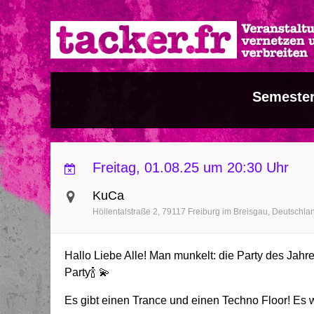
Direkt
zum
Inhalt
Semester
Freitag, 01.08.25 um 20:30 Uhr
KuCa
Höllentalstraße 2
79117
Freiburg im Breisgau
Deutschla
Hallo Liebe Alle! Man munkelt: die Party des Jahr
Party🍾 💫
Es gibt einen Trance und einen Techno Floor! Es w