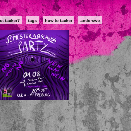
st tacker?
tags
how to tacker
anderswo