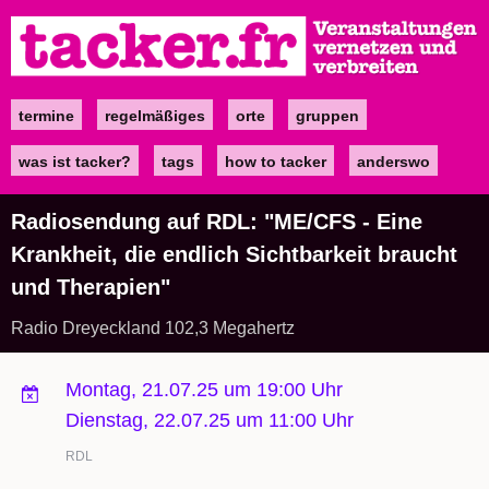
Direkt
zum
Inhalt
termine
regelmäßiges
orte
gruppen
Main
navigation
was ist tacker?
tags
how to tacker
anderswo
Radiosendung auf RDL: "ME/CFS - Eine
Krankheit, die endlich Sichtbarkeit braucht
und Therapien"
Radio Dreyeckland 102,3 Megahertz
Montag, 21.07.25 um 19:00 Uhr
Dienstag, 22.07.25 um 11:00 Uhr
RDL