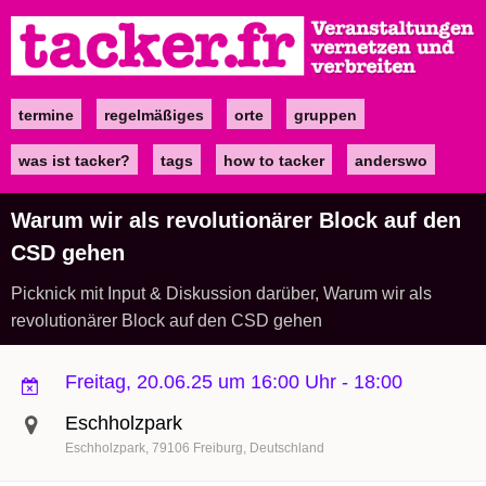
Direkt
zum
Inhalt
termine
regelmäßiges
orte
gruppen
Main
navigation
was ist tacker?
tags
how to tacker
anderswo
Warum wir als revolutionärer Block auf den
CSD gehen
Picknick mit Input & Diskussion darüber, Warum wir als
revolutionärer Block auf den CSD gehen
Freitag, 20.06.25 um 16:00 Uhr
-
18:00
Eschholzpark
Eschholzpark
79106
Freiburg
Deutschland