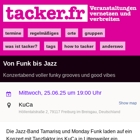
Direkt
zum
Inhalt
termine
regelmäßiges
orte
gruppen
Main
navigation
was ist tacker?
tags
how to tacker
anderswo
Von Funk bis Jazz
Konzertabend voller funky grooves und good vibes
Mittwoch, 25.06.25 um 19:00 Uhr
Show map
KuCa
Höllentalstraße 2
79117
Freiburg im Breisgau
Deutschland
Die Jazz-Band Tamarisq und Monday Funk laden auf ein
Konzert mit Tanzfaktor ins KuCa in Littenweiler ein.