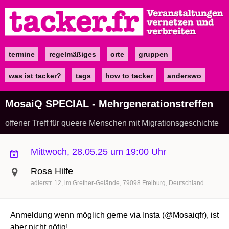
Direkt
zum
Inhalt
termine
regelmäßiges
orte
gruppen
Main
navigation
was ist tacker?
tags
how to tacker
anderswo
MosaiQ SPECIAL - Mehrgenerationstreffen
offener Treff für queere Menschen mit Migrationsgeschichte
Mittwoch, 28.05.25 um 19:00 Uhr
Rosa Hilfe
adlerstr. 12
im Grether-Gelände
79098
Freiburg
Deutschland
Anmeldung wenn möglich gerne via Insta (@Mosaiqfr), ist
aber nicht nötig!