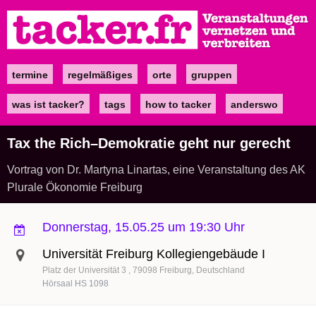
Direkt
zum
Inhalt
termine
regelmäßiges
orte
gruppen
Main
navigation
was ist tacker?
tags
how to tacker
anderswo
Tax the Rich–Demokratie geht nur gerecht
Vortrag von Dr. Martyna Linartas, eine Veranstaltung des AK
Plurale Ökonomie Freiburg
Donnerstag, 15.05.25 um 19:30 Uhr
Universität Freiburg Kollegiengebäude I
Platz der Universität 3
79098
Freiburg
Deutschland
Hörsaal HS 1098