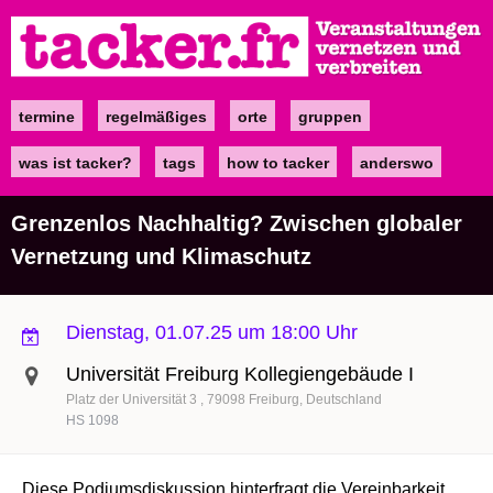
Direkt
zum
Inhalt
termine
regelmäßiges
orte
gruppen
Main
navigation
was ist tacker?
tags
how to tacker
anderswo
Grenzenlos Nachhaltig? Zwischen globaler
Vernetzung und Klimaschutz
Dienstag, 01.07.25 um 18:00 Uhr
Universität Freiburg Kollegiengebäude I
Platz der Universität 3
79098
Freiburg
Deutschland
HS 1098
Diese Podiumsdiskussion hinterfragt die Vereinbarkeit