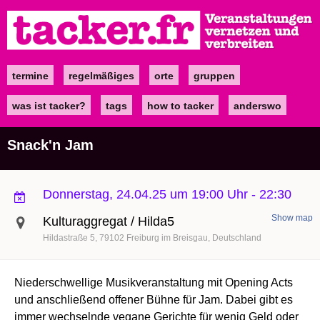
Direkt
zum
Inhalt
termine
regelmäßiges
orte
gruppen
Main
navigation
was ist tacker?
tags
how to tacker
anderswo
Snack'n Jam
Donnerstag, 24.04.25 um 19:00 Uhr
-
22:30
Show map
Kulturaggregat / Hilda5
Hildastraße 5
79102
Freiburg im Breisgau
Deutschland
Niederschwellige Musikveranstaltung mit Opening Acts
und anschließend offener Bühne für Jam. Dabei gibt es
immer wechselnde vegane Gerichte für wenig Geld oder