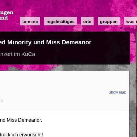
Main
termine
regelmäßiges
orte
gruppen
was i
navigation
ed Minority und Miss Demeanor
nzert im KuCa
Show map
nd
 und Miss Demeanor.
drücklich erwünscht!