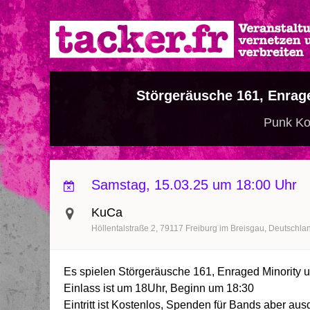
Direkt
zum
Inhalt
Störgeräusche 161, Enrag
Punk Ko
Samstag, 15.03.25 um 18:00 Uhr
KuCa
Höllentalstraße 2
79117
Freiburg im Breisgau
Deutschla
Es spielen Störgeräusche 161, Enraged Minority
Einlass ist um 18Uhr, Beginn um 18:30
Eintritt ist Kostenlos, Spenden für Bands aber aus