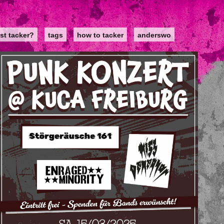
st tacker?
tags
how to tacker
anderswo