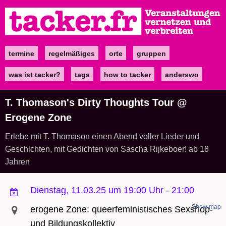
Direkt
zum
Inhalt
termine
regelmäßiges
orte
gruppen
Main
navigation
was ist tacker?
tags
how to tacker
anderswo
T. Thomason's Dirty Thoughts Tour @
Erogene Zone
Erlebe mit T. Thomason einen Abend voller Lieder und
Geschichten, mit Gedichten von Sascha Rijkeboer! ab 18
Jahren
Dienstag, 11.03.25 um 19:00 Uhr
-
21:00
Show map
erogene Zone: queerfeministisches Sexshop-
und Bildungskollektiv