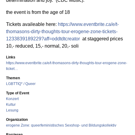
determination and joy.” (CBC Music).
the event is from the age of 18
Tickets availeable here:
https://www.eventbrite.ca/e/t-
thomasons-dirty-thoughts-tour-erogene-zone-tickets-
1233839189229?aff=oddtdtcreator
at staggered prices
10,- reduced, 15,- normal, 20,- soli
Links
https://www.eventbrite.ca/e/t-thomasons-dirty-thoughts-tour-erogene-zone-
ticket…
Themen
LGBTTIQ* / Queer
Type of Event
Konzert
Kultur
Lesung
Organization
erogene Zone: queerfeministisches Sexshop- und Bildungskollektiv
Barrieren