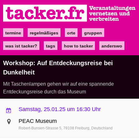
Direkt
zum
Inhalt
termine
regelmäßiges
orte
gruppen
Main
navigation
was ist tacker?
tags
how to tacker
anderswo
Workshop: Auf Entdeckungsreise bei
Dunkelheit
Mit Taschenlampen gehen wir auf eine spannende
Entdeckungsreise durch das Museum
Samstag, 25.01.25 um 16:30 Uhr
PEAC Museum
Robert-Bunsen-Strasse 5
79108
Freiburg
Deutschland