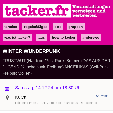
Direkt
zum
Inhalt
termine
regelmäßiges
orte
gruppen
Main
navigation
was ist tacker?
tags
how to tacker
anderswo
WINTER WUNDERPUNK
FRUSTWUT (Hardcore/Post-Punk, Bremen) DAS AUS DER
JUGEND (Kuschelpunk, Freiburg) ANGEILIKAS (Geil-Punk,
Freiburg/Böllen)
Samstag, 14.12.24 um 18:30 Uhr
Show map
KuCa
Höllentalstraße 2
79117
Freiburg im Breisgau
Deutschland