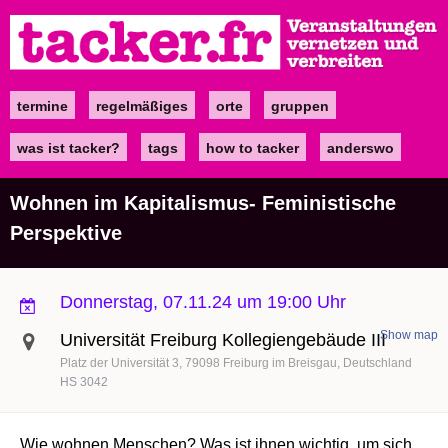
Direkt
zum
Inhalt
termine
regelmäßiges
orte
gruppen
Main
navigation
was ist tacker?
tags
how to tacker
anderswo
Wohnen im Kapitalismus- Feministische
Perspektive
Donnerstag, 07.11.24 um 19:00 Uhr
Show map
Universität Freiburg Kollegiengebäude III
Platz der Universität 3
79098
Freiburg im Breisgau
Deutschland
HS 3042
Wie wohnen Menschen? Was ist ihnen wichtig, um sich