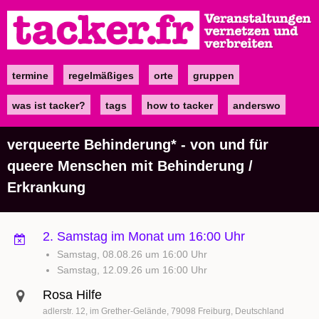
Direkt
zum
Inhalt
termine
regelmäßiges
orte
gruppen
Main
navigation
was ist tacker?
tags
how to tacker
anderswo
verqueerte Behinderung* - von und für
queere Menschen mit Behinderung /
Erkrankung
2. Samstag im Monat um 16:00 Uhr
Samstag, 08.08.26 um 16:00 Uhr
Samstag, 12.09.26 um 16:00 Uhr
Rosa Hilfe
adlerstr. 12
im Grether-Gelände
79098
Freiburg
Deutschland