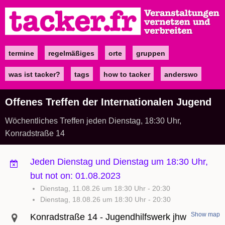
Direkt
zum
Inhalt
termine
regelmäßiges
orte
gruppen
Main
navigation
was ist tacker?
tags
how to tacker
anderswo
Offenes Treffen der Internationalen Jugend
Wöchentliches Treffen jeden Dienstag, 18:30 Uhr,
Konradstraße 14
Jeden Dienstag und Dienstag um 18:30 Uhr,
but not on: 01.08.2023
Dienstag, 11.08.26 um 18:30 Uhr
-
20:30
Dienstag, 18.08.26 um 18:30 Uhr
-
20:30
Show map
Konradstraße 14 - Jugendhilfswerk jhw